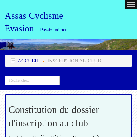
ACCUEIL
CALENDRIER
ORG
Assas Cyclisme
Évasion
... Passionnément ...
ACCUEIL
INSCRIPTION AU CLUB
Constitution du dossier
d'inscription au club