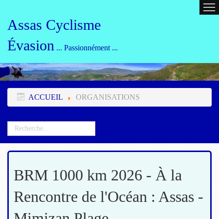
ACCUEIL
CALENDRIER
ORG
Assas Cyclisme
Évasion
... Passionnément ...
ACCUEIL
ORGANISATIONS
BRM 1000 km 2026 - À la
Rencontre de l'Océan : Assas -
Mimizan Plage