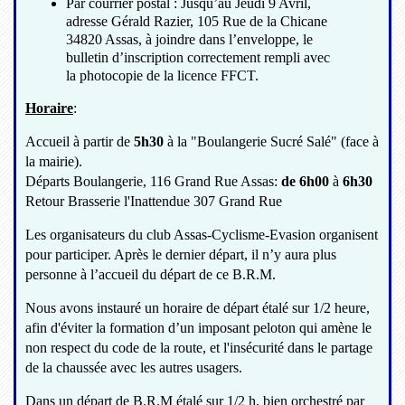
Par courrier postal : Jusqu’au Jeudi 9 Avril,
adresse Gérald Razier, 105 Rue de la Chicane
34820 Assas, à joindre dans l’enveloppe, le
bulletin d’inscription correctement rempli avec
la photocopie de la licence FFCT.
Horaire
:
Accueil à partir de
5h30
à la "Boulangerie Sucré Salé" (face à
la mairie).
Départs Boulangerie, 116 Grand Rue Assas:
de 6h00
à
6h30
Retour Brasserie l'Inattendue 307 Grand Rue
Les organisateurs du club Assas-Cyclisme-Evasion organisent
pour participer. Après le dernier départ, il n’y aura plus
personne à l’accueil du départ de ce B.R.M.
Nous avons instauré un horaire de départ étalé sur 1/2 heure,
afin d'éviter la formation d’un imposant peloton qui amène le
non respect du code de la route, et l'insécurité dans le partage
de la chaussée avec les autres usagers.
Dans un départ de B.R.M étalé sur 1/2 h, bien orchestré par