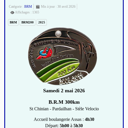
Catégorie :
BRM
Mis à jour : 30 avril 2026
Affichages : 1365
BRM
BRM200
2025
Samedi 2 mai 2026
B.R.M 300km
St Chinian - Pardailhan - Stèle Velocio
Accueil boulangerie Assas :
4h30
Départ:
5h00
à
5h30