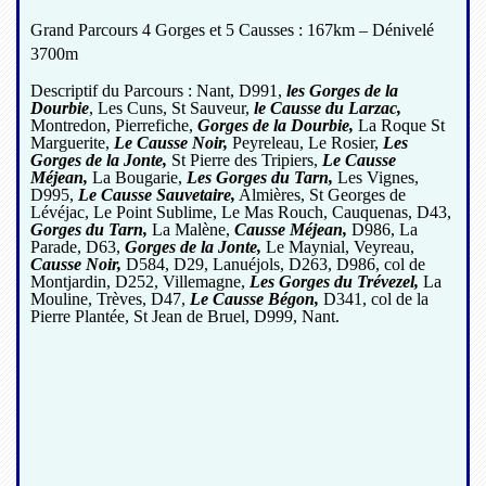
Grand Parcours 4 Gorges et 5 Causses : 167km – Dénivelé
3700m
Descriptif du Parcours : Nant, D991,
les Gorges de la
Dourbie
, Les Cuns, St Sauveur,
le Causse du Larzac,
Montredon, Pierrefiche,
Gorges de la Dourbie,
La Roque St
Marguerite,
Le Causse Noir,
Peyreleau, Le Rosier,
Les
Gorges de la Jonte,
St Pierre des Tripiers,
Le Causse
Méjean,
La Bougarie,
Les Gorges du Tarn,
Les Vignes,
D995,
Le Causse Sauvetaire,
Almières, St Georges de
Lévéjac, Le Point Sublime, Le Mas Rouch, Cauquenas, D43,
Gorges du Tarn,
La Malène,
Causse Méjean,
D986, La
Parade, D63,
Gorges de la Jonte,
Le Maynial, Veyreau,
Causse Noir,
D584, D29, Lanuéjols, D263, D986, col de
Montjardin, D252, Villemagne,
Les Gorges du Trévezel,
La
Mouline, Trèves, D47,
Le Causse Bégon,
D341, col de la
Pierre Plantée, St Jean de Bruel, D999, Nant.