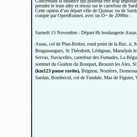
Concernant la distance qui pourrait être trop importan
prendre le train aller et retour sur le carrefour de S
Cette option d’un départ vélo de Quissac ou de Sarda
compte par OpenRunner, avec un D+ de 2098m :
Samedi 15 Novembre : Départ 8h boulangerie Assas
Assas, col de Plan-Redon, rond point de la Bur...e,
Bragassargues, St Théodorit, Lédignan, Maruéjols l
Servas, Navacelles, carrefour des Fumades, La Bégu
sommet du Guidon du Bouquet, Brouzet les Ales, St 
(km123 pause ravito),
Brignon, Nozières, Domessar
Sardan, Bombecul, col de Fandale, Mas de Figuier, V