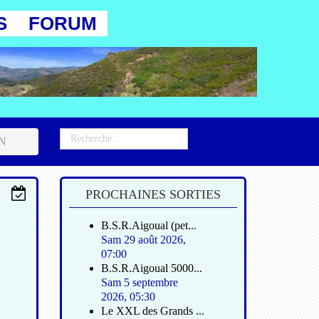
S
FORUM
AN
PROCHAINES SORTIES
B.S.R.Aigoual (pet...
Sam 29 août 2026
,
07:00
B.S.R.Aigoual 5000...
Sam 5 septembre
2026
,
05:30
Le XXL des Grands ...