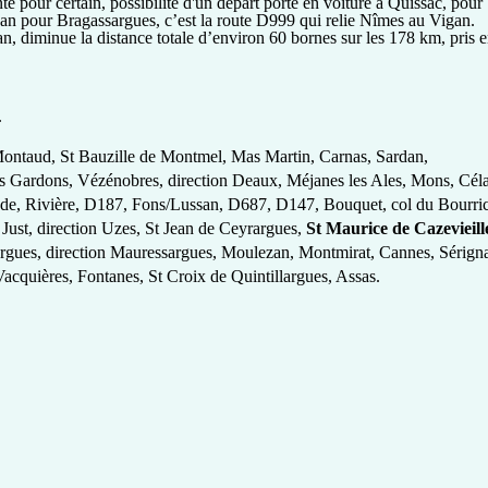
te pour certain, possibilité d'un départ porté en voiture à Quissac, pour
ardan pour Bragassargues, c’est la route D999 qui relie Nîmes au Vigan.
n, diminue la distance totale d’environ 60 bornes sur les 178 km, pris 
.
 Montaud, St Bauzille de Montmel, Mas Martin, Carnas, Sardan,
es Gardons, Vézénobres, direction Deaux, Méjanes les Ales, Mons, Céla
de, Rivière, D187, Fons/Lussan, D687, D147, Bouquet, col du Bourric
Just, direction Uzes, St Jean de Ceyrargues,
St Maurice de Cazevieill
gues, direction Mauressargues, Moulezan, Montmirat, Cannes, Sérign
acquières, Fontanes, St Croix de Quintillargues, Assas.