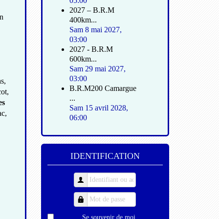
05:00
2027 – B.R.M
en
400km...
Sam 8 mai 2027
,
03:00
2027 - B.R.M
600km...
Sam 29 mai 2027
,
03:00
s,
B.R.M200 Camargue
ot,
...
es
Sam 15 avril 2028
,
ac,
06:00
IDENTIFICATION
Se souvenir de moi