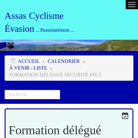
ACCUEIL
CALENDRIER
ORG
Assas Cyclisme
Évasion
... Passionnément ...
ACCUEIL
CALENDRIER
À VENIR - LISTE
FORMATION DÉLÉGUÉ SÉCURITÉ FFCT.
Formation délégué