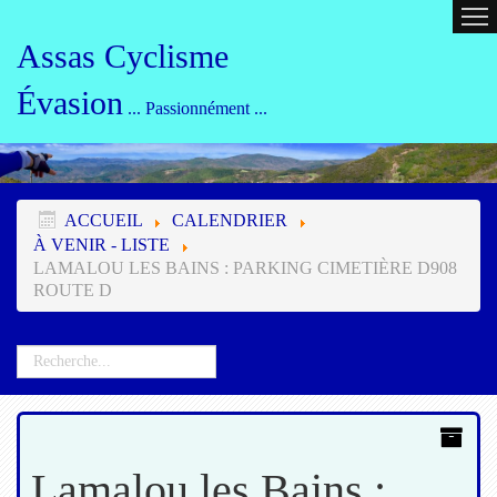
ACCUEIL
CALENDRIER
ORG
Assas Cyclisme
Évasion
... Passionnément ...
ACCUEIL
CALENDRIER
À VENIR - LISTE
LAMALOU LES BAINS : PARKING CIMETIÈRE D908
ROUTE D
Lamalou les Bains :