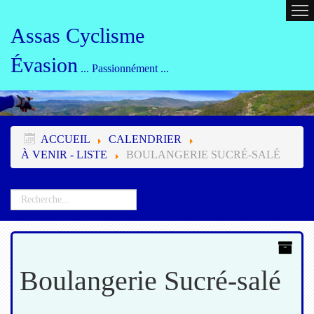
ACCUEIL
CALENDRIER
ORG
Assas Cyclisme
Évasion
... Passionnément ...
ACCUEIL
CALENDRIER
À VENIR - LISTE
BOULANGERIE SUCRÉ-SALÉ
Boulangerie Sucré-salé