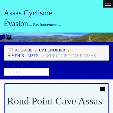
ACCUEIL
CALENDRIER
ORG
Assas Cyclisme
Évasion
... Passionnément ...
ACCUEIL
CALENDRIER
À VENIR - LISTE
ROND POINT CAVE ASSAS
Rond Point Cave Assas