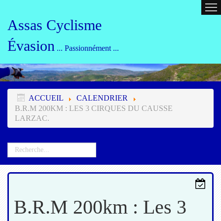
ACCUEIL
CALENDRIER
ORG
Assas Cyclisme
Évasion
... Passionnément ...
ACCUEIL
CALENDRIER
B.R.M 200KM : LES 3 CIRQUES DU CAUSSE
LARZAC.
B.R.M 200km : Les 3