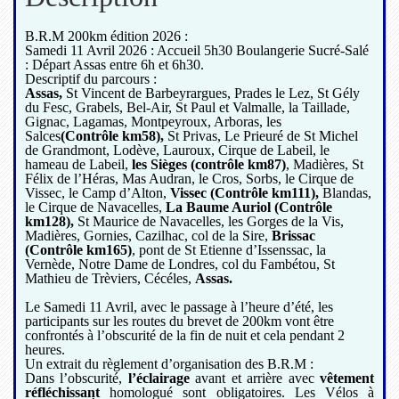
B.R.M 200km édition 2026 :
Samedi 11 Avril 2026 : Accueil 5h30 Boulangerie Sucré-Salé
: Départ Assas entre 6h et 6h30.
Descriptif du parcours :
Assas,
St Vincent de Barbeyrargues, Prades le Lez, St Gély
du Fesc, Grabels, Bel-Air, St Paul et Valmalle, la Taillade,
Gignac, Lagamas, Montpeyroux, Arboras, les
Salces
(Contrôle km58),
St Privas, Le Prieuré de St Michel
de Grandmont, Lodève, Lauroux, Cirque de Labeil, le
hameau de Labeil,
les Sièges (contrôle km87)
, Madières, St
Félix de l’Héras, Mas Audran, le Cros, Sorbs, le Cirque de
Vissec, le Camp d’Alton,
Vissec (Contrôle km111),
Blandas,
le Cirque de Navacelles,
La Baume Auriol (Contrôle
km128),
St Maurice de Navacelles, les Gorges de la Vis,
Madières, Gornies, Cazilhac, col de la Sire,
Brissac
(Contrôle km165)
, pont de St Etienne d’Issenssac, la
Vernède, Notre Dame de Londres, col du Fambétou, St
Mathieu de Trèviers, Cécéles,
Assas.
Le Samedi 11 Avril, avec le passage à l’heure d’été, les
participants sur les routes du brevet de 200km vont être
confrontés à l’obscurité de la fin de nuit et cela pendant 2
heures.
Un extrait du règlement d’organisation des B.R.M :
Dans l’obscurité,
l’éclairage
avant et arrière avec
vêtement
réfléchissant
homologué
sont obligatoires. Les Vélos à