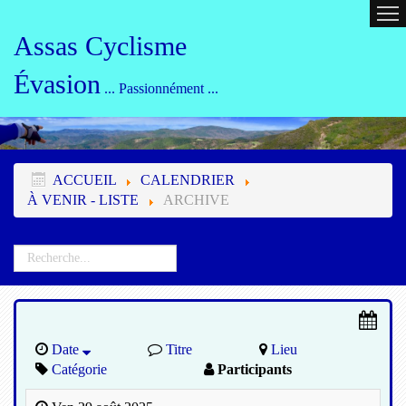
ACCUEIL
CALENDRIER
ORG
Assas Cyclisme
Évasion
... Passionnément ...
ACCUEIL
CALENDRIER
À VENIR - LISTE
ARCHIVE
Date
Titre
Lieu
Catégorie
Participants