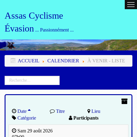
ACCUEIL
CALENDRIER
ORG
Assas Cyclisme
Évasion
... Passionnément ...
ACCUEIL
CALENDRIER
À VENIR - LISTE
Date
Titre
Lieu
Catégorie
Participants
Sam 29 août 2026
07h00