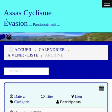
ACCUEIL
CALENDRIER
ORG
Assas Cyclisme
Évasion
... Passionnément ...
ACCUEIL
CALENDRIER
À VENIR - LISTE
ARCHIVE
Date
Titre
Lieu
Catégorie
Participants