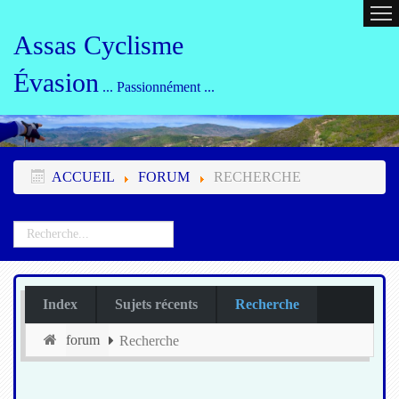
ACCUEIL
CALENDRIER
ORG
Assas Cyclisme
Évasion
... Passionnément ...
ACCUEIL
FORUM
RECHERCHE
Index
Sujets récents
Recherche
forum
Recherche