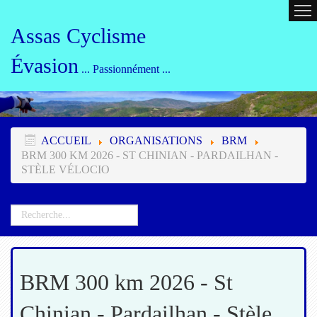
ACCUEIL
CALENDRIER
ORG
Assas Cyclisme
Évasion
... Passionnément ...
ACCUEIL
ORGANISATIONS
BRM
BRM 300 KM 2026 - ST CHINIAN - PARDAILHAN -
STÈLE VÉLOCIO
BRM 300 km 2026 - St
Chinian - Pardailhan - Stèle