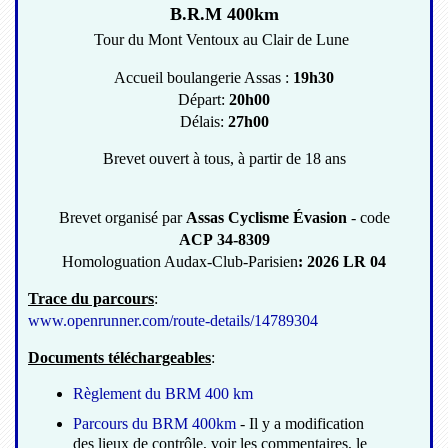
B.R.M 400km
Tour du Mont Ventoux au Clair de Lune
Accueil boulangerie Assas :
19h30
Départ:
20h00
Délais:
27h00
Brevet ouvert à tous, à partir de 18 ans
Brevet organisé par
Assas Cyclisme Évasion
- code
ACP 34-8309
Homologuation Audax-Club-Parisien
: 2026 LR 04
Trace du parcours
:
www.openrunner.com/route-details/14789304
Documents téléchargeables
:
Règlement du BRM 400 km
Parcours du BRM 400km
- Il y a modification
des lieux de contrôle, voir les commentaires, le