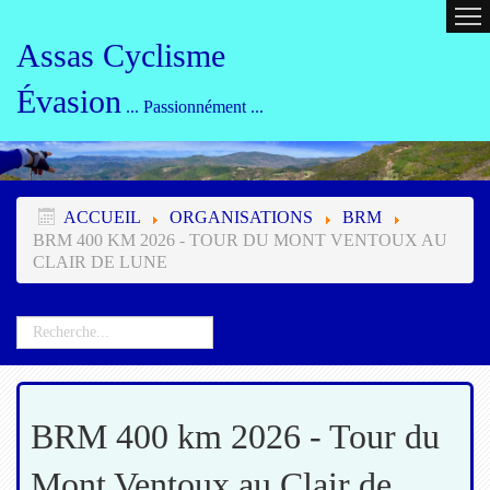
ACCUEIL
CALENDRIER
ORG
Assas Cyclisme
Évasion
... Passionnément ...
ACCUEIL
ORGANISATIONS
BRM
BRM 400 KM 2026 - TOUR DU MONT VENTOUX AU
CLAIR DE LUNE
BRM 400 km 2026 - Tour du
Mont Ventoux au Clair de