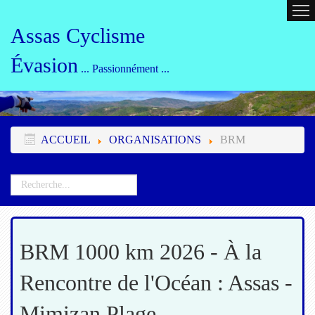
ACCUEIL
CALENDRIER
ORG
Assas Cyclisme
Évasion
... Passionnément ...
ACCUEIL
ORGANISATIONS
BRM
BRM 1000 km 2026 - À la
Rencontre de l'Océan : Assas -
Mimizan Plage