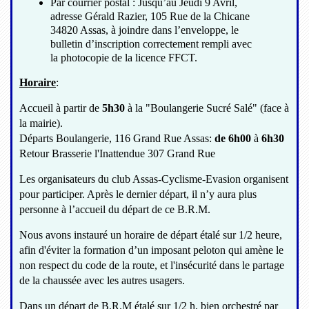
Par courrier postal : Jusqu’au Jeudi 9 Avril,
adresse Gérald Razier, 105 Rue de la Chicane
34820 Assas, à joindre dans l’enveloppe, le
bulletin d’inscription correctement rempli avec
la photocopie de la licence FFCT.
Horaire
:
Accueil à partir de
5h30
à la "Boulangerie Sucré Salé" (face à
la mairie).
Départs Boulangerie, 116 Grand Rue Assas:
de 6h00
à
6h30
Retour Brasserie l'Inattendue 307 Grand Rue
Les organisateurs du club Assas-Cyclisme-Evasion organisent
pour participer. Après le dernier départ, il n’y aura plus
personne à l’accueil du départ de ce B.R.M.
Nous avons instauré un horaire de départ étalé sur 1/2 heure,
afin d'éviter la formation d’un imposant peloton qui amène le
non respect du code de la route, et l'insécurité dans le partage
de la chaussée avec les autres usagers.
Dans un départ de B.R.M étalé sur 1/2 h, bien orchestré par