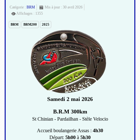
Catégorie :
BRM
Mis à jour : 30 avril 2026
Affichages : 1355
BRM
BRM200
2025
Samedi 2 mai 2026
B.R.M 300km
St Chinian - Pardailhan - Stèle Velocio
Accueil boulangerie Assas :
4h30
Départ:
5h00
à
5h30