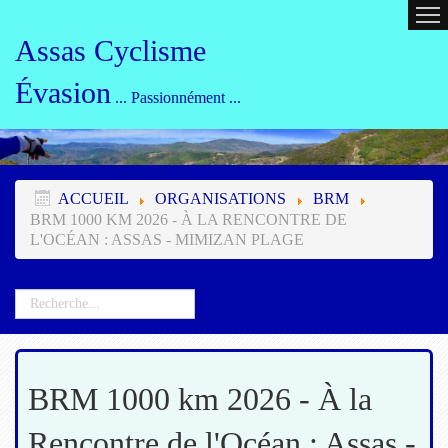
ACCUEIL
CALENDRIER
ORG
Assas Cyclisme
Évasion
... Passionnément ...
ACCUEIL
ORGANISATIONS
BRM
BRM 1000 KM 2026 - À LA RENCONTRE DE
L'OCÉAN : ASSAS - MIMIZAN PLAGE
BRM 1000 km 2026 - À la
Rencontre de l'Océan : Assas -